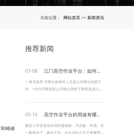
网站首页
新闻资讯
当前位置：
>>
推荐新闻
07-08
江门高空作业平台：如何保养升降机？
⒈每月保养 升降台保养时人员进入升降台内部工
作，=吊住升降机防止升降台突然下降而造成人员
伤亡。 A. 检查滚轮、中间轴及轴承；油缸销轴及
轴承；臂架铰轴及轴承等润滑度和磨损情况； B.
上述各部件加注润滑油。延长轴承使用寿命。 C.
05-10
高空作业平台的用途有哪些？
检查液压油质和油位。
建设工作安装各向同性建钢架，天花板，外墙。在
方和崎岖
一般情况下，建设工作，自走式轮公式主要履带式