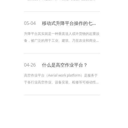
低的安装压力必须在松软的地面不破坏地面或硬土
的地方和崎岖的地形中使用的高空作业平台。土木
工程工作它是用在建设，如建筑隧道，大坝，桥梁
05-04
移动式升降平台操作的七大注意事项
等。 电气和通信工作建
升降平台其实就是一种垂直送人或许货物的起重设
备，被广泛的用于工业、建筑、乃至农业和商业。
科学技术的飞速发展的当今社会，升降平台已经应
用到人类各个领域，运用到各行各业傍边，日常生
活往往都依赖着升降机械。升降平台种类繁复，其
04-26
什么是高空作业平台？
间以移动式升降平台用途较为广泛。移动式升降机
是高层建筑施工中重要设备，也
高空作业平台（Aerial work platform）是服务于
于各行业高空作业、设备安装、检修等可移动性高
空作业的产品。高空作业平台相关产品主要有：剪
叉式高空作业平台、车载式高空作业平台、曲臂式
高空作业平台、自行式高空作业平台、铝合金高空
作业平台、套缸式高空作业平台六大类。 高空